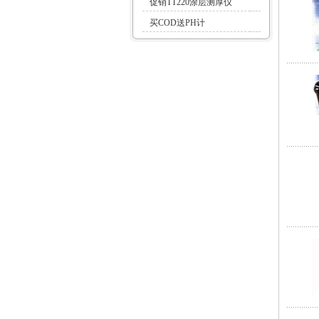
促销TT220涂层测厚仪
买COD送PH计