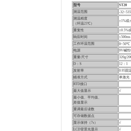
型号
ST20
测温范围
-32~53
测温精度
±1%或
（环温23℃）
重复性
±0.5
响应时间
≤500
工作环温范围
0~50℃
电源
9V碱
重量/尺寸
320g/2
D：S
12：1
发射率
0.95固
瞄准方式
单激光
RTD接口
最大值显示
√
最小值、平均值、
差值显示
重调最后读数
可存储数据点
显示保持（7s）
√
LCD背景光显示
√