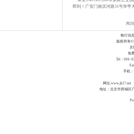
即到！广安门南滨河路31号华亨
共[3
银行信
版权所有
京I
免费
Tel：010- 
Fa
手机：
网址:
www.jh17.net
地址：北京市西城区广
Po