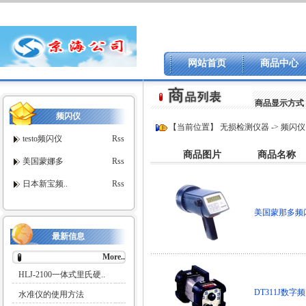
网站首页
商品中心
商品显示方式
频闪仪
【当前位置】
无损检测仪器
->
频闪仪
testo频闪仪
Rss
商品图片
商品名称
美国蒙娜多
Rss
日本新宝频..
Rss
美国蒙那多频闪
最新信息
More..
HLJ-2100一体式里氏硬..
DT311J数字
水准仪的使用方法