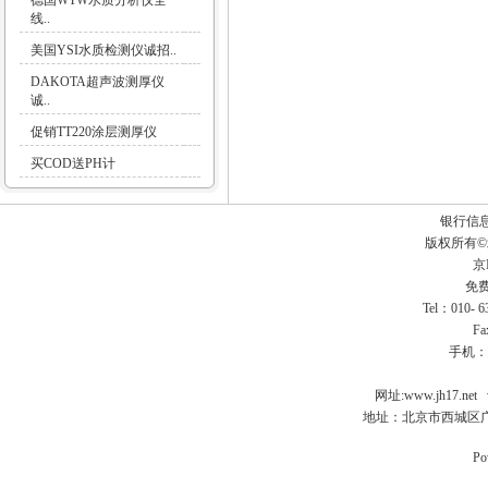
德国WTW水质分析仪全
线..
美国YSI水质检测仪诚招..
DAKOTA超声波测厚仪
诚..
促销TT220涂层测厚仪
买COD送PH计
银行信
版权所有
京I
免费
Tel：010- 
Fa
手机：
网址:
www.jh17.net
地址：北京市西城区广
Po