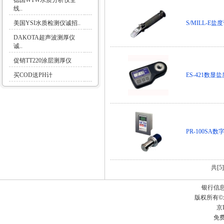
德国WTW水质分析仪全
线..
美国YSI水质检测仪诚招..
S/MILL-E盐
DAKOTA超声波测厚仪
诚..
促销TT220涂层测厚仪
买COD送PH计
ES-421数显
PR-100SA
共[5
银行信
版权所有
京I
免费