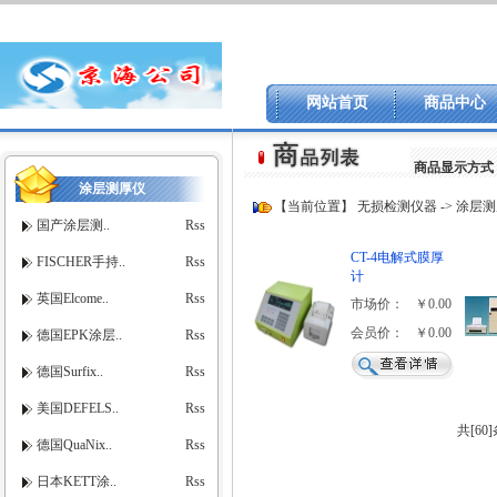
网站首页
商品中心
商品显示方式
涂层测厚仪
【当前位置】
无损检测仪器
->
涂层测
国产涂层测..
Rss
CT-4电解式膜厚
FISCHER手持..
Rss
计
英国Elcome..
Rss
市场价：
￥0.00
会员价：
￥0.00
德国EPK涂层..
Rss
德国Surfix..
Rss
美国DEFELS..
Rss
共[60
德国QuaNix..
Rss
日本KETT涂..
Rss