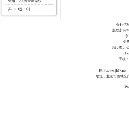
促销TT220涂层测厚仪
买COD送PH计
银行信
版权所有
京I
免费
Tel：010- 
Fa
手机：
网址:
www.jh17.net
地址：北京市西城区广
Po