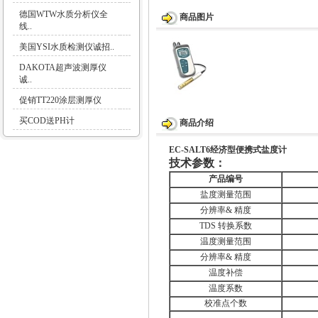
德国WTW水质分析仪全
商品图片
线..
美国YSI水质检测仪诚招..
DAKOTA超声波测厚仪
诚..
促销TT220涂层测厚仪
买COD送PH计
商品介绍
EC-SALT6经济型便携式盐度计
技术参数：
产品编号
盐度测量范围
分辨率
&
精度
TDS
转换系数
温度测量范围
分辨率
&
精度
温度补偿
温度系数
校准点个数