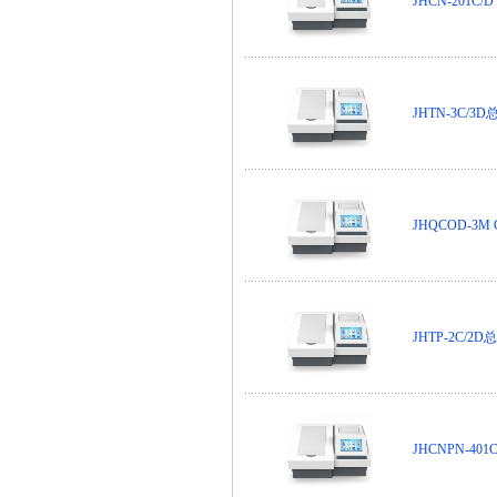
JHCN-201C
JHTN-3C/3
JHQCOD-3
JHTP-2C/2
JHCNPN-4